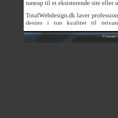
tuneup til et eksisterende site eller 
TotalWebdesign.dk laver professio
design i top kvalitet til priv
mellemstore erhvervsdrivende.
© Copyright 
Hos TotalWebdesign.dk har alle 
økonomisk mulighed for at være rep
-
- TotalWebdesign.dk's priser slå
budgettet.
TotalWebdesign.dk benytt
samlebåndsløsninger eller skabelo
bliver designet fra bunden så den e
ud fra dine ønsker og specifikatione